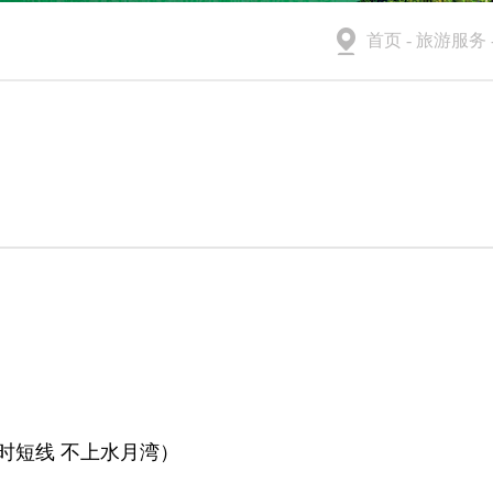

首页
-
旅游服务
临时短线 不上水月湾）