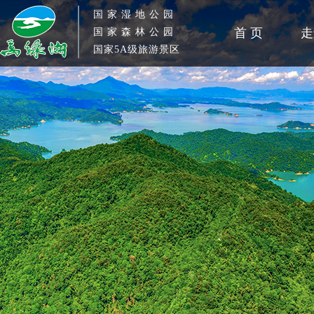
国 家 湿 地 公 园
首 页
走
国 家 森 林 公 园
国家5A级旅游景区