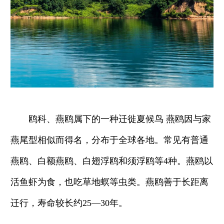
鸥科、燕鸥属下的一种迁徙夏候鸟 燕鸥因与家
燕尾型相似而得名，分布于全球各地。常见有普通
燕鸥、白额燕鸥、白翅浮鸥和须浮鸥等4种。燕鸥以
活鱼虾为食，也吃草地螟等虫类。燕鸥善于长距离
迁行，寿命较长约25—30年。