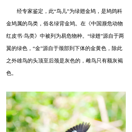
经专家鉴定，此“鸟儿”为绿翅金鸠，是鸠鸽科
金鸠属的鸟类，俗名绿背金鸠。在《中国濒危动物
红皮书·鸟类》中被列为易危物种。“绿翅”源自于两
翼的绿色，“金”源自于颈部到下体的金黄色，除此
之外雄鸟的头顶至后颈是灰色的，雌鸟只有额灰褐
色。