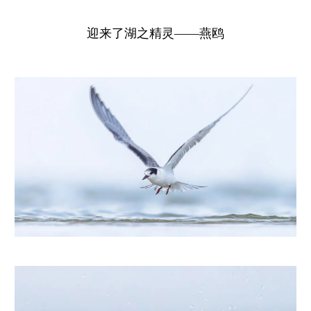
迎来了湖之精灵——燕鸥