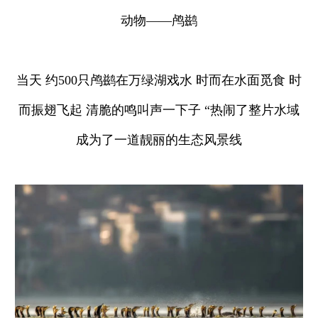
动物——鸬鹚
当天 约500只鸬鹚在万绿湖戏水 时而在水面觅食 时
而振翅飞起 清脆的鸣叫声一下子 “热闹了整片水域
成为了一道靓丽的生态风景线