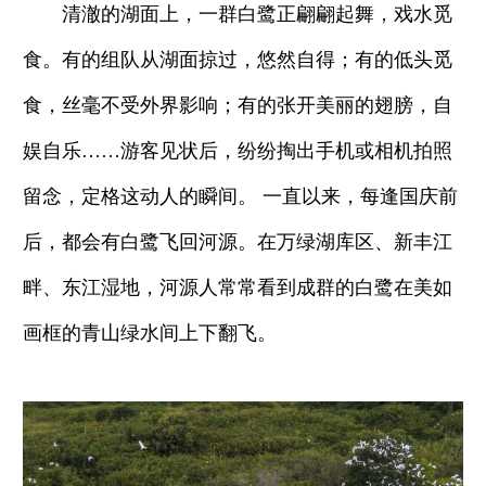
清澈的湖面上，一群白鹭正翩翩起舞，戏水觅
食。有的组队从湖面掠过，悠然自得；有的低头觅
食，丝毫不受外界影响；有的张开美丽的翅膀，自
娱自乐……游客见状后，纷纷掏出手机或相机拍照
留念，定格这动人的瞬间。 一直以来，每逢国庆前
后，都会有白鹭飞回河源。在万绿湖库区、新丰江
畔、东江湿地，河源人常常看到成群的白鹭在美如
画框的青山绿水间上下翻飞。