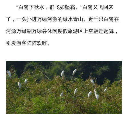
“白鹭下秋水，群飞如坠霜。”白鹭又飞回来
了，一头扑进万绿河源的绿水青山。近千只白鹭在
河源万绿湖万绿谷休闲度假旅游区上空翩迁起舞，
引发游客阵阵欢呼。