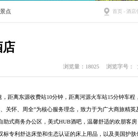

景点
首页
-
酒店
酒店
浏览量：18025 浏览字号：
速，距离东源收费站10分钟，距离河源火车站15分钟车程
、关怀、周全”为核心服务理念，致力于为广大商旅精英
自助式商务办公区，美式HUB酒吧，温馨舒适的欢朋客房
双标专利舒达床垫和生态认证的床上用品，以及美国护肤