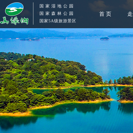
国 家 湿 地 公 园
首 页
走
国 家 森 林 公 园
国家5A级旅游景区