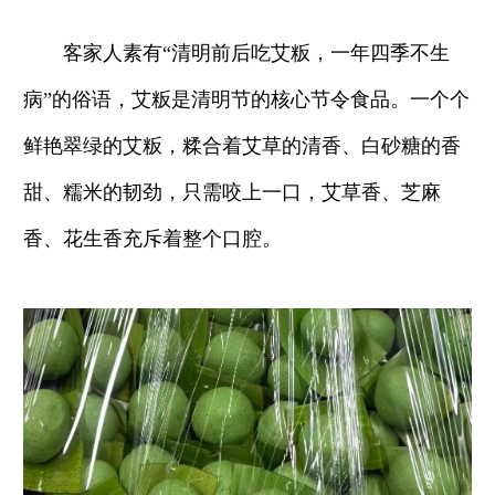
客家人素有“清明前后吃艾粄，一年四季不生
病”的俗语，艾粄是清明节的核心节令食品。一个个
鲜艳翠绿的艾粄，糅合着艾草的清香、白砂糖的香
甜、糯米的韧劲，只需咬上一口，艾草香、芝麻
香、花生香充斥着整个口腔。