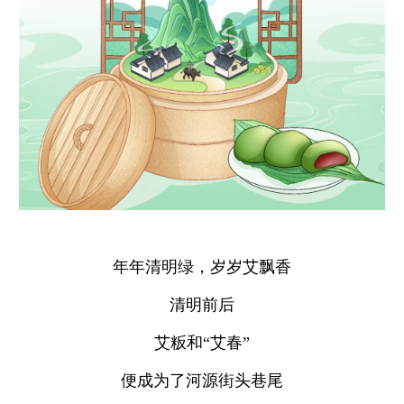
年年清明绿，岁岁艾飘香
清明前后
艾粄和“艾春”
便成为了河源街头巷尾