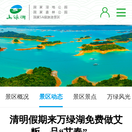
国 家 湿 地 公 园

国 家 森 林 公 园
国家5A级旅游景区
景区概况
景区动态
景区景点
万绿风光
清明假期来万绿湖免费做艾