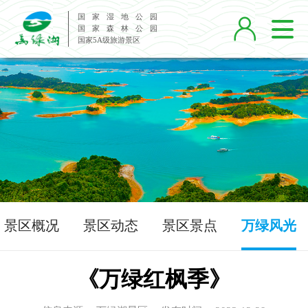
国 家 湿 地 公 园

国 家 森 林 公 园
国家5A级旅游景区
景区概况
景区动态
景区景点
万绿风光
《万绿红枫季》